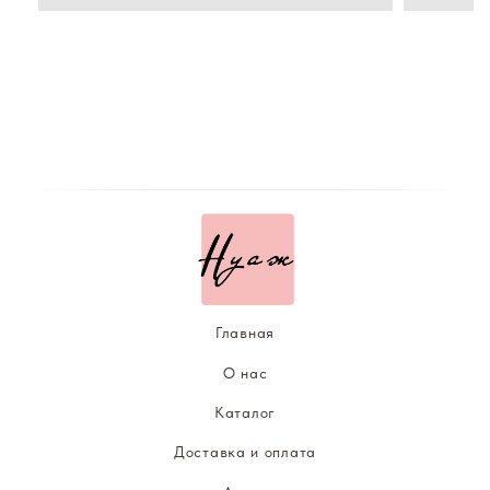
Каталог
Доставка и оплата
Акции
ISABELLE LANCRAY
DR. RIMPLER
Уход за лицом
Уход за телом
Кожа вокруг глаз
Контакты
8-912-631-14-40
По вопросам сотрудничества
nuagebeauty11@gmail.com
г. Екатеринбург, ул. Белинского 108, салон НУАЖ
Политика